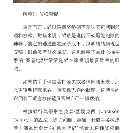
解釋1：放松警惕
通常而言，貓以這個姿勢躺下意味著它感到舒
適和放松。對貓來說，貓爪是進能干架退能跑路的
神器，將它們通通團在身子底下，說明貓感到現世
安穩，眼前沒有什么威脅。這也解釋了為什么揣手
手的“案發地點”常常是貓在家里頭最喜歡呆的區
域。
如果揣手手伴隨著打哈欠或者伸懶腰出現，那
么更說明貓咪處在一個安逸巴適的狀態。這時候的
它們甚至還會放任鏟屎官對自己一頓猛拍。
根據貓行為學家杰克森·蓋勒克西（Jackson
Galaxy）的說法，除了家貓，漁貓、藪貓等各種原
產非洲歐洲亞洲的“舊大陸貓”也會以這種姿勢躺