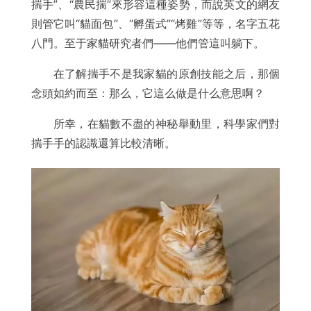
揣手”、“農民揣”來形容這種姿勢，而說英文的網友
則管它叫“貓面包”、“孵蛋式”“烤雞”等等，名字五花
八門。至于家貓研究者們——他們管這叫躺下。
在了解揣手不是我家貓的原創技能之后，那個
念頭如約而至：那么，它這么做是什么意思啊？
所幸，在貓數不盡的神秘舉動里，科學家們對
揣手手的認識還算比較清晰。