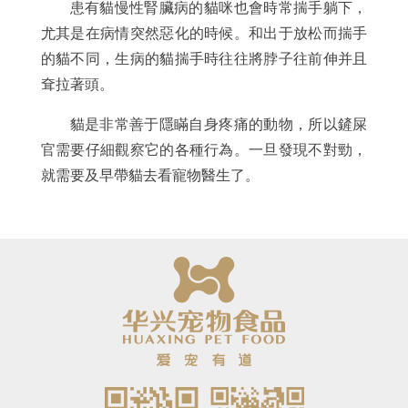
患有貓慢性腎臟病的貓咪也會時常揣手躺下，
尤其是在病情突然惡化的時候。和出于放松而揣手
的貓不同，生病的貓揣手時往往將脖子往前伸并且
耷拉著頭。
貓是非常善于隱瞞自身疼痛的動物，所以鏟屎
官需要仔細觀察它的各種行為。一旦發現不對勁，
就需要及早帶貓去看寵物醫生了。