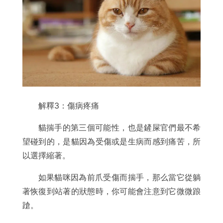
解釋3：傷病疼痛
貓揣手的第三個可能性，也是鏟屎官們最不希
望碰到的，是貓因為受傷或是生病而感到痛苦，所
以選擇縮著。
如果貓咪因為前爪受傷而揣手，那么當它從躺
著恢復到站著的狀態時，你可能會注意到它微微踉
蹌。