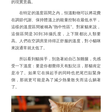
的現實意義。
在特定的溫度區間之內，恒溫動物可以將花費
在調節代謝、保持體溫上的能量控制在最低水平，
這樣的溫度區間被稱為“熱中性區”。對家貓來說，
這個區間是30到38攝氏度，上下限都比人類要
高。人們在空調房里待得正舒服的溫度，對小貓咪
來說通常就太低了。
所以看到貓揣手，別急著給自己加雞腿，先感
受一下溫度：要是你都覺得天有點兒涼，那貓肯定
是冷了。如果它在揣起手的同時也把尾巴貼緊身
側，那就更可能是為了減少熱量散失而這么躺著
了。