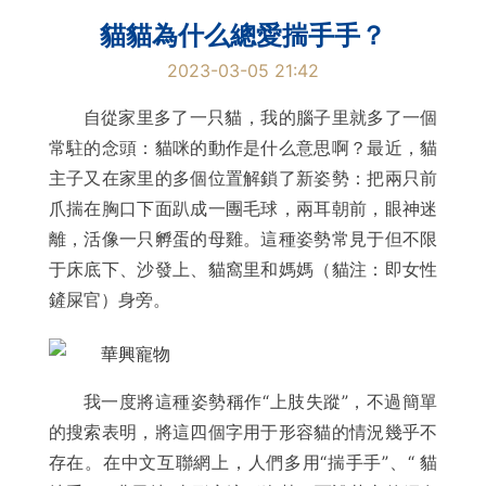
貓貓為什么總愛揣手手？
2023-03-05 21:42
自從家里多了一只貓，我的腦子里就多了一個
常駐的念頭：貓咪的動作是什么意思啊？最近，貓
主子又在家里的多個位置解鎖了新姿勢：把兩只前
爪揣在胸口下面趴成一團毛球，兩耳朝前，眼神迷
離，活像一只孵蛋的母雞。這種姿勢常見于但不限
于床底下、沙發上、貓窩里和媽媽（貓注：即女性
鏟屎官）身旁。
我一度將這種姿勢稱作“上肢失蹤”，不過簡單
的搜索表明，將這四個字用于形容貓的情況幾乎不
存在。在中文互聯網上，人們多用“揣手手”、“ 貓