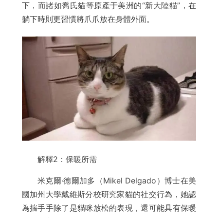
下，而諸如喬氏貓等原產于美洲的“新大陸貓”，在
躺下時則更習慣將爪爪放在身體外面。
解釋2：保暖所需
米克爾·德爾加多（Mikel Delgado）博士在美
國加州大學戴維斯分校研究家貓的社交行為，她認
為揣手手除了是貓咪放松的表現，還可能具有保暖